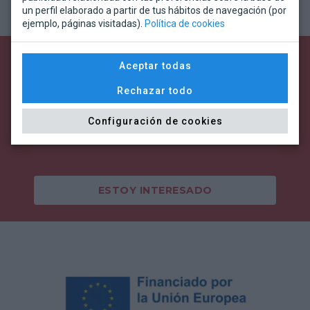
un perfil elaborado a partir de tus hábitos de navegación (por
ejemplo, páginas visitadas).
Política de cookies
¿Te gustaría participar
Aceptar todas
en el festival?
Rechazar todo
¡Contacta con nosotros. Te atenderemos
Configuración de cookies
con la mayor brevedad posible!
ESTOY INTERESADO