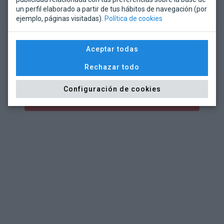
Reparto de 104 macetas de
un perfil elaborado a partir de tus hábitos de navegación (por
madera
ejemplo, páginas visitadas).
Política de cookies
En los centros educativos del ayuntamiento de
Torrelavega.
Aceptar todas
Rechazar todo
Configuración de cookies
SABER MÁS