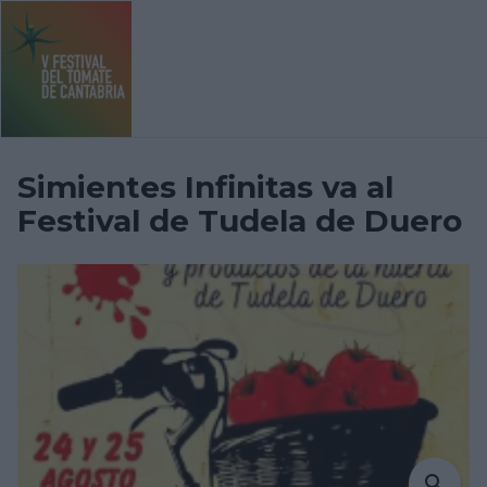
Festival del Tomate en Torrelavega
Noticias
Simientes Inf
Simientes Infinitas va al
Festival de Tudela de Duero